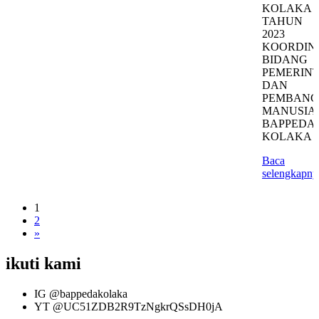
KOLAKA
TAHUN
2023
KOORDIN
BIDANG
PEMERIN
DAN
PEMBAN
MANUSIA
BAPPEDA
KOLAKA
Baca
selengkapny
1
2
»
ikuti kami
IG
@bappedakolaka
YT
@UC51ZDB2R9TzNgkrQSsDH0jA