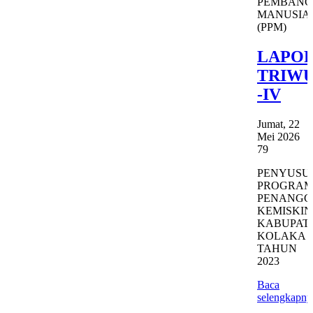
PEMBAN
MANUSIA
(PPM)
LAPO
TRIW
-IV
Jumat, 22
Mei 2026
79
PENYUSU
PROGRAM
PENANG
KEMISKI
KABUPAT
KOLAKA
TAHUN
2023
Baca
selengkapny