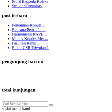
Profil Bappeda Kolaka
Struktur Organisasi
post terbaru
Pertemuan Konult ...
Rencana Pemanfat ...
Harmonisasi RAPE ...
Monev Kopdes Mer ...
Fasilitasi Ranki ...
Rakor CSR Triwulan 1
pengunjung hari ini
4
total kunjungan
3.304
sosial media kami