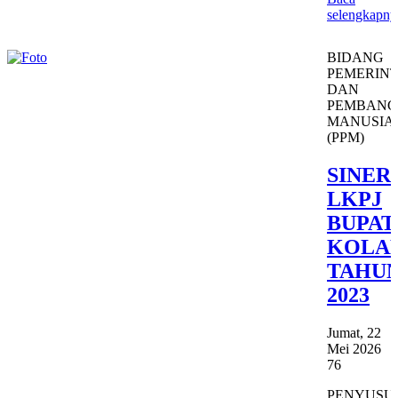
selengkapny
BIDANG
PEMERIN
DAN
PEMBAN
MANUSIA
(PPM)
SINER
LKPJ
BUPAT
KOLA
TAHU
2023
Jumat, 22
Mei 2026
76
PENYUSU