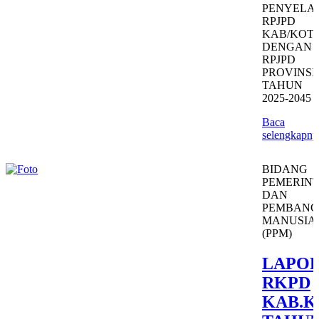
PENYELA
RPJPD
KAB/KOT
DENGAN
RPJPD
PROVINSI
TAHUN
2025-2045
Baca
selengkapny
BIDANG
PEMERIN
DAN
PEMBAN
MANUSIA
(PPM)
LAPO
RKPD
KAB.