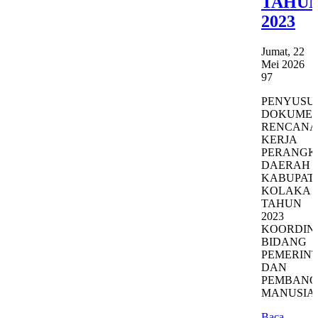
TAHU
2023
Jumat, 22
Mei 2026
97
PENYUSU
DOKUME
RENCANA
KERJA
PERANGK
DAERAH
KABUPAT
KOLAKA
TAHUN
2023
KOORDIN
BIDANG
PEMERIN
DAN
PEMBAN
MANUSIA
Baca